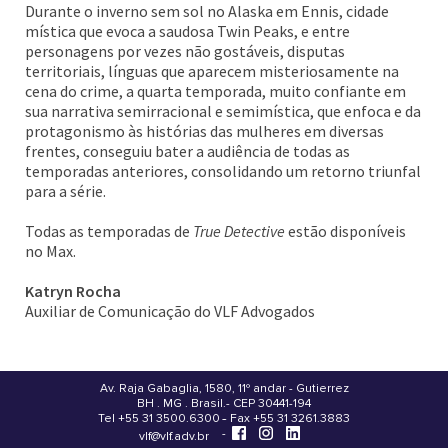
Durante o inverno sem sol no Alaska em Ennis, cidade
mística que evoca a saudosa Twin Peaks, e entre
personagens por vezes não gostáveis, disputas
territoriais, línguas que aparecem misteriosamente na
cena do crime, a quarta temporada, muito confiante em
sua narrativa semirracional e semimística, que enfoca e da
protagonismo às histórias das mulheres em diversas
frentes, conseguiu bater a audiência de todas as
temporadas anteriores, consolidando um retorno triunfal
para a série.
Todas as temporadas de
True Detective
estão disponíveis
no Max.
Katryn Rocha
Auxiliar de Comunicação do VLF Advogados
Av. Raja Gabaglia, 1580, 11º andar - Gutierrez
BH . MG . Brasil - CEP 30441-194
.
Tel +55 31 3500.6300 - Fax +55 31 3261.3883
-
-
vlf@vlf.adv.br