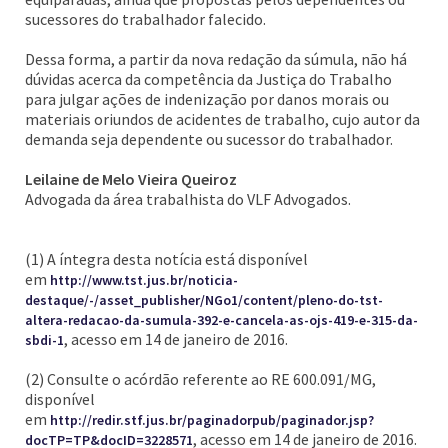
sucessores do trabalhador falecido.
Dessa forma, a partir da nova redação da súmula, não há
dúvidas acerca da competência da Justiça do Trabalho
para julgar ações de indenização por danos morais ou
materiais oriundos de acidentes de trabalho, cujo autor da
demanda seja dependente ou sucessor do trabalhador.
Leilaine de Melo Vieira Queiroz
Advogada da área trabalhista do VLF Advogados.
(1) A íntegra desta notícia está disponível
em
http://www.tst.jus.br/noticia-
destaque/-/asset_publisher/NGo1/content/pleno-do-tst-
altera-redacao-da-sumula-392-e-cancela-as-ojs-419-e-315-da-
, acesso em 14 de janeiro de 2016.
sbdi-1
(2) Consulte o acórdão referente ao RE 600.091/MG,
disponível
em
http://redir.stf.jus.br/paginadorpub/paginador.jsp?
, acesso em 14 de janeiro de 2016.
docTP=TP&docID=3228571