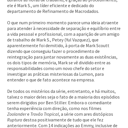
ele é Mark S., um líder eficiente e dedicado do
departamento de Refinamento de Macrodados.
O que num primeiro momento parece uma ideia atraente
para atender à necessidade de separação e equilíbrio entre
a vida pessoal e profissional, com a aparição de um amigo
de trabalho de Mark S., Petey (Yul Vazquez), que
aparentemente foi demitido, à porta de Mark Scoutt
dizendo que conseguiu fazer o procedimento de
reintegração para juntar novamente as duas existências,
os dois tipos de memória, Mark se vê dividido entre as
responsabilidades como um novo chefe do setor e
investigar as práticas misteriosas da Lumon, para
entender o que de fato acontece na empresa.
De todos os mistérios da série, entretanto, e há muitos,
talvez o maior deles seja o fato de a maioria dos episódios
serem dirigidos por Ben Stiller. Embora o comediante
tenha experiência com direção, como nos filmes
Zoolander
e
Trovão Tropical
, a série com ares distópicos
Ruptura
destoa positivamente de tudo que ele fez
anteriormente. Com 14 indicações ao Emmy, inclusive de