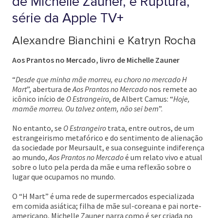
de Michelle Zauner, e Ruptura,
série da Apple TV+
Alexandre Bianchini e Katryn Rocha
Aos Prantos no Mercado, livro de Michelle Zauner
“
Desde que minha mãe morreu, eu choro no mercado H
Mart
”, abertura de
Aos Prantos no Mercado
nos remete ao
icônico início de
O Estrangeiro
, de Albert Camus: “
Hoje,
mamãe morreu. Ou talvez ontem, não sei bem
”.
No entanto, se
O Estrangeiro
trata, entre outros, de um
estrangeirismo metafórico e do sentimento de alienação
da sociedade por Meursault, e sua conseguinte indiferença
ao mundo,
Aos Prantos no Mercado
é um relato vivo e atual
sobre o luto pela perda da mãe e uma reflexão sobre o
lugar que ocupamos no mundo.
O “H Mart” é uma rede de supermercados especializada
em comida asiática; filha de mãe sul-coreana e pai norte-
americano, Michelle Zauner narra como é ser criada no