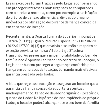
Essas exceções foram trazidas pelo Legislador pensando
em proteger interesses mais urgentes se comparados
com o direito à moradia, como por exemplo a satisfação
do crédito de pensão alimentícia, dívidas do próprio
imóvel ou por obrigação decorrente de fiança concedida
em contrato de locação.
Recentemente, a Quarta Turma do Superior Tribunal de
Justiça (“STJ”) julgou o Recurso Especial nº 2118730/PR
(2022/0127599-0) (3) que envolvia discussão a respeito da
exceção prevista no inciso VII do artigo 3º acima
transcrito. Ao prever que a impenhorabilidade do bem de
família não é oponível ao fiador do contrato de locação, o
Legislador buscou proteger a segurança conferida pela
fiança em contratos de locação, tornando mais efetiva a
garantia prestada pelo fiador.
A ideia que rege essa exceção é assegurar ao locador que a
garantia da fiança concedida suportará eventual
inadimplemento, tanto do devedor originário (locatário),
quanto do fiador. Na hipótese de inadimplência do próprio
fiador, o locador poderá alcançar até o seu bem de família