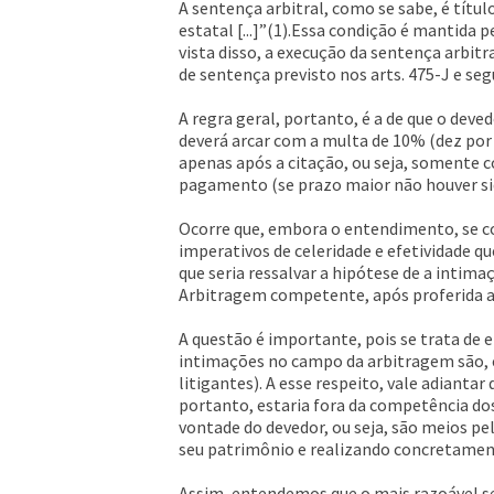
A sentença arbitral, como se sabe, é título
estatal [...]”(1).Essa condição é mantida 
vista disso, a execução da sentença arbit
de sentença previsto nos arts. 475-J e se
A regra geral, portanto, é a de que o deve
deverá arcar com a multa de 10% (dez por
apenas após a citação, ou seja, somente c
pagamento (se prazo maior não houver si
Ocorre que, embora o entendimento, se com
imperativos de celeridade e efetividade 
que seria ressalvar a hipótese de a intim
Arbitragem competente, após proferida 
A questão é importante, pois se trata de e
intimações no campo da arbitragem são, 
litigantes). A esse respeito, vale adiant
portanto, estaria fora da competência dos
vontade do devedor, ou seja, são meios pe
seu patrimônio e realizando concretamente
Assim, entendemos que o mais razoável ser