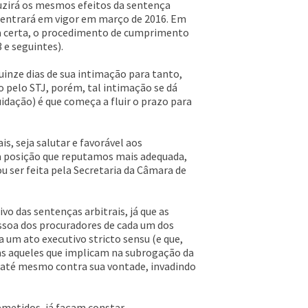
produzirá os mesmos efeitos da sentença
que entrará em vigor em março de 2016. Em
tia certa, o procedimento de cumprimento
 e seguintes).
quinze dias de sua intimação para tanto,
 pelo STJ, porém, tal intimação se dá
idação) é que começa a fluir o prazo para
, seja salutar e favorável aos
 a posição que reputamos mais adequada,
u ser feita pela Secretaria da Câmara de
vo das sentenças arbitrais, já que as
ssoa dos procuradores de cada um dos
 um ato executivo stricto sensu (e que,
nas aqueles que implicam na subrogação da
do até mesmo contra sua vontade, invadindo
ubmetidos, já façam constar