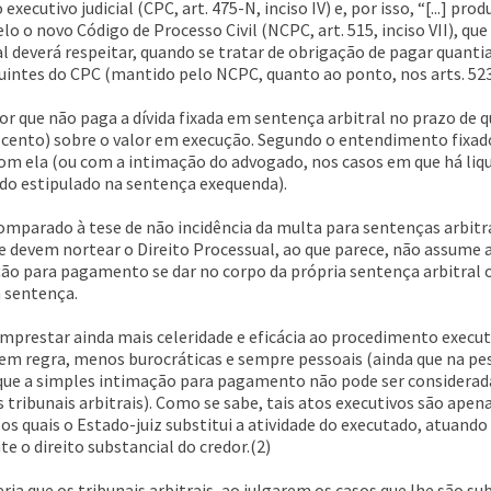
 executivo judicial (CPC, art. 475-N, inciso IV) e, por isso, “[...] 
pelo o novo Código de Processo Civil (NCPC, art. 515, inciso VII), 
ral deverá respeitar, quando se tratar de obrigação de pagar quan
guintes do CPC (mantido pelo NCPC, quanto ao ponto, nos arts. 523
dor que não paga a dívida fixada em sentença arbitral no prazo de 
 cento) sobre o valor em execução. Segundo o entendimento fixado
om ela (ou com a intimação do advogado, nos casos em que há liqu
do estipulado na sentença exequenda).
parado à tese de não incidência da multa para sentenças arbitrais
que devem nortear o Direito Processual, ao que parece, não assume
ação para pagamento se dar no corpo da própria sentença arbitral o
a sentença.
mprestar ainda mais celeridade e eficácia ao procedimento executi
em regra, menos burocráticas e sempre pessoais (ainda que na pe
ar que a simples intimação para pagamento não pode ser considerada
 tribunais arbitrais). Como se sabe, tais atos executivos são ape
los quais o Estado-juiz substitui a atividade do executado, atuan
 o direito substancial do credor.(2)
ia que os tribunais arbitrais, ao julgarem os casos que lhe são s