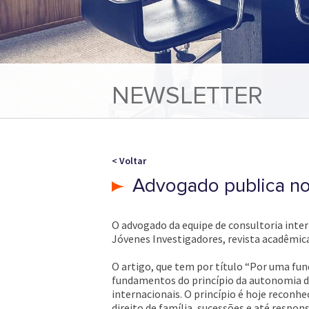
NEWSLETTER
< Voltar
Advogado publica n
O advogado da equipe de consultoria inter
Jóvenes Investigadores, revista acadêmica
O artigo, que tem por título “Por uma fu
fundamentos do princípio da autonomia da v
internacionais. O princípio é hoje recon
direito de família, sucessões e até respon