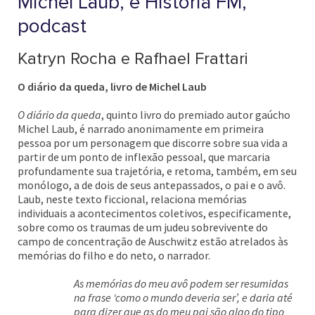
Michel Laub, e História FM,
podcast
Katryn Rocha e Rafhael Frattari
O diário da queda, livro de Michel Laub
O diário da queda
, quinto livro do premiado autor gaúcho
Michel Laub, é narrado anonimamente em primeira
pessoa por um personagem que discorre sobre sua vida a
partir de um ponto de inflexão pessoal, que marcaria
profundamente sua trajetória, e retoma, também, em seu
monólogo, a de dois de seus antepassados, o pai e o avô.
Laub, neste texto ficcional, relaciona memórias
individuais a acontecimentos coletivos, especificamente,
sobre como os traumas de um judeu sobrevivente do
campo de concentração de Auschwitz estão atrelados às
memórias do filho e do neto, o narrador.
As memórias do meu avô podem ser resumidas
na frase ‘como o mundo deveria ser’, e daria até
para dizer que as do meu pai são algo do tipo