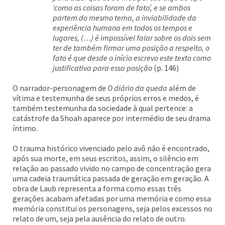
‘como as coisas foram de fato’, e se ambos
partem do mesmo tema, a inviabilidade da
experiência humana em todos os tempos e
lugares, (…) é impossível falar sobre os dois sem
ter de também firmar uma posição a respeito, o
fato é que desde o início escrevo este texto como
justificativa para essa posição
(p. 146)
O narrador-personagem de
O diário da queda
além de
vítima e testemunha de seus próprios erros e medos, é
também testemunha da sociedade à qual pertence: a
catástrofe da Shoah aparece por intermédio de seu drama
íntimo.
O trauma histórico vivenciado pelo avô não é encontrado,
após sua morte, em seus escritos, assim, o silêncio em
relação ao passado vivido no campo de concentração gera
uma cadeia traumática passada de geração em geração. A
obra de Laub representa a forma como essas três
gerações acabam afetadas por uma memória e como essa
memória constitui os personagens, seja pelos excessos no
relato de um, seja pela ausência do relato de outro.