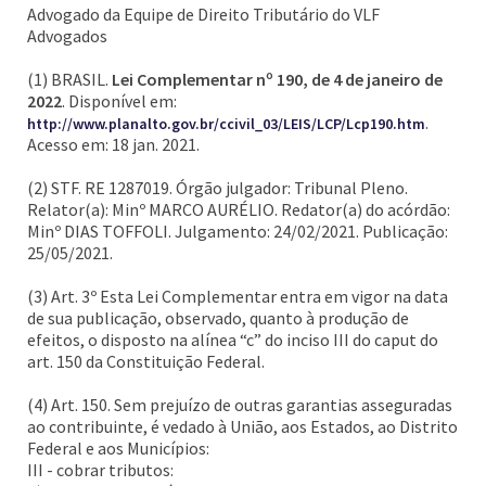
Advogado da Equipe de Direito Tributário do VLF
Advogados
(1) BRASIL.
Lei Complementar nº 190, de 4 de janeiro de
2022
. Disponível em:
.
http://www.planalto.gov.br/ccivil_03/LEIS/LCP/Lcp190.htm
Acesso em: 18 jan. 2021.
(2) STF. RE 1287019. Órgão julgador: Tribunal Pleno.
Relator(a): Minº MARCO AURÉLIO. Redator(a) do acórdão:
Minº DIAS TOFFOLI. Julgamento: 24/02/2021. Publicação:
25/05/2021.
(3) Art. 3º Esta Lei Complementar entra em vigor na data
de sua publicação, observado, quanto à produção de
efeitos, o disposto na alínea “c” do inciso III do caput do
art. 150 da Constituição Federal.
(4) Art. 150. Sem prejuízo de outras garantias asseguradas
ao contribuinte, é vedado à União, aos Estados, ao Distrito
Federal e aos Municípios:
III - cobrar tributos: