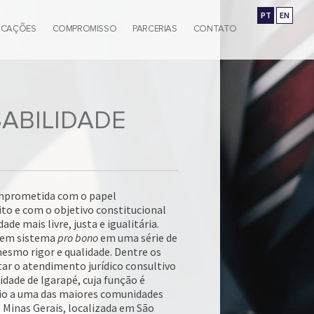
PT
EN
ICAÇÕES
COMPROMISSO
PARCERIAS
CONTATO
ABILIDADE
mprometida com o papel
to e com o objetivo constitucional
de mais livre, justa e igualitária.
 em sistema
pro bono
em uma série de
esmo rigor e qualidade. Dentre os
ar o atendimento jurídico consultivo
dade de Igarapé, cuja função é
lio a uma das maiores comunidades
e Minas Gerais, localizada em São