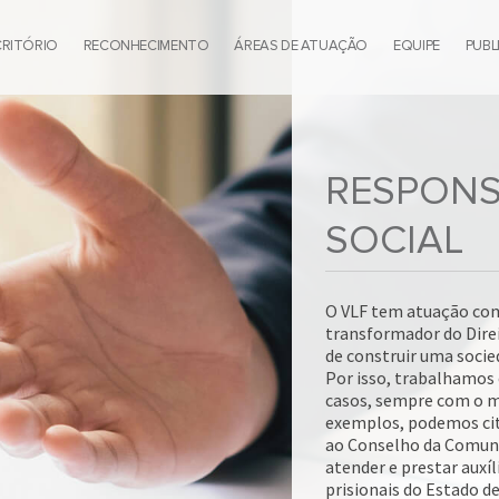
CRITÓRIO
RECONHECIMENTO
ÁREAS DE ATUAÇÃO
EQUIPE
PUBL
RESPONS
SOCIAL
O VLF tem atuação co
transformador do Direi
de construir uma socieda
Por isso, trabalhamos
casos, sempre com o m
exemplos, podemos cit
ao Conselho da Comuni
atender e prestar auxí
prisionais do Estado d