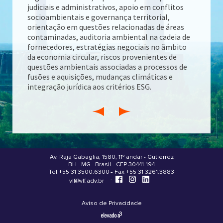
judiciais e administrativos, apoio em conflitos
socioambientais e governança territorial,
orientação em questões relacionadas de áreas
contaminadas, auditoria ambiental na cadeia de
fornecedores, estratégias negociais no âmbito
da economia circular, riscos provenientes de
questões ambientais associadas a processos de
fusões e aquisições, mudanças climáticas e
integração jurídica aos critérios ESG.
Av. Raja Gabaglia, 1580, 11º andar - Gutierrez
BH . MG . Brasil - CEP 30441-194
.
Tel +55 31 3500.6300 - Fax +55 31 3261.3883
-
-
vlf@vlf.adv.br
Aviso de Privacidade