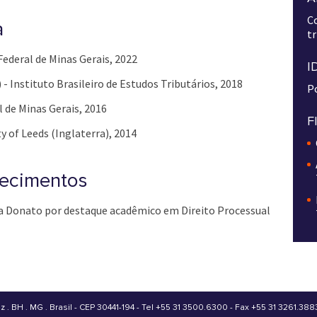
Co
a
tr
Federal de Minas Gerais, 2022
I
 - Instituto Brasileiro de Estudos Tributários, 2018
Po
 de Minas Gerais, 2016
F
 of Leeds (Inglaterra), 2014
hecimentos
ra Donato por destaque acadêmico em Direito Processual
ez
.
BH . MG . Brasil - CEP 30441-194
-
Tel +55 31 3500.6300 - Fax +55 31 3261.388