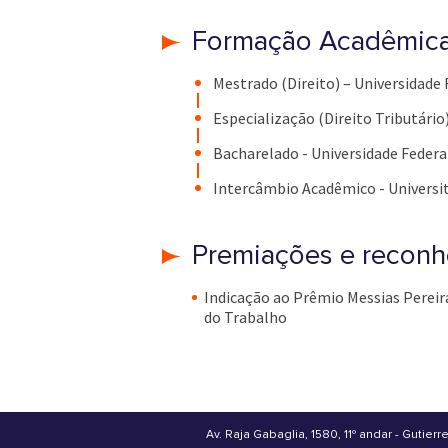
Formação Acadêmic
Mestrado (Direito) – Universidade 
Especialização (Direito Tributário)
Bacharelado - Universidade Federal
Intercâmbio Acadêmico - University
Premiações e recon
Indicação ao Prêmio Messias Perei
do Trabalho
Av. Raja Gabaglia, 1580, 11º andar - Gutierr