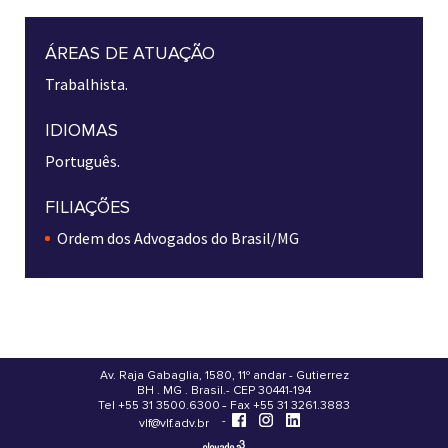
ÁREAS DE ATUAÇÃO
Trabalhista.
IDIOMAS
Português.
FILIAÇÕES
Ordem dos Advogados do Brasil/MG
Av. Raja Gabaglia, 1580, 11º andar - Gutierrez
BH . MG . Brasil - CEP 30441-194
.
Tel +55 31 3500.6300 - Fax +55 31 3261.3883
-
-
vlf@vlf.adv.br